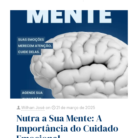
0
0
Read more
Wilhan José
on
21 de março de 2025
Nutra a Sua Mente: A
Importância do Cuidado