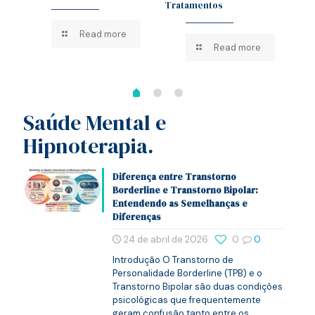
Tratamentos
Hip
Read more
Read more
Saúde Mental e
Hipnoterapia.
Diferença entre Transtorno
Borderline e Transtorno Bipolar:
Entendendo as Semelhanças e
Diferenças
24 de abril de 2026
0
0
Introdução O Transtorno de
Personalidade Borderline (TPB) e o
Transtorno Bipolar são duas condições
psicológicas que frequentemente
geram confusão tanto entre os