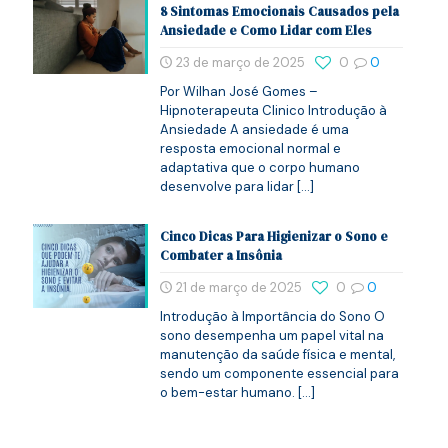
8 Sintomas Emocionais Causados pela
Ansiedade e Como Lidar com Eles
23 de março de 2025
0
0
Por Wilhan José Gomes –
Hipnoterapeuta Clinico Introdução à
Ansiedade A ansiedade é uma
resposta emocional normal e
adaptativa que o corpo humano
desenvolve para lidar
[…]
Cinco Dicas Para Higienizar o Sono e
Combater a Insônia
21 de março de 2025
0
0
Introdução à Importância do Sono O
sono desempenha um papel vital na
manutenção da saúde física e mental,
sendo um componente essencial para
o bem-estar humano.
[…]