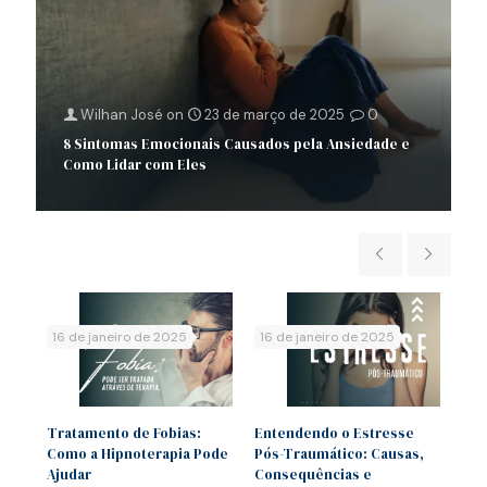
Wilhan José
on
23 de março de 2025
0
8 Sintomas Emocionais Causados pela Ansiedade e
Como Lidar com Eles
16 de janeiro de 2025
16 de janeiro de 2025
16 
 no
Tratamento de Fobias:
Entendendo o Estresse
Sín
Como a Hipnoterapia Pode
Pós-Traumático: Causas,
Ent
ar
Ajudar
Consequências e
e T